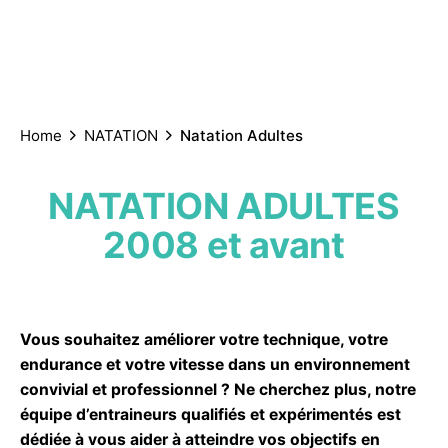
Skip
ÉCOLE
to
LE
WATER-
NATATION
DE
NATATION
INSC
CLUB
POLO
ARTISTIQUE
content
L’EAU
Home
NATATION
Natation Adultes
NATATION ADULTES
2008 et avant
Vous souhaitez améliorer votre technique, votre
endurance et votre vitesse dans un environnement
convivial et professionnel ? Ne cherchez plus, notre
équipe d’entraineurs qualifiés et expérimentés est
dédiée à vous aider à atteindre vos objectifs en