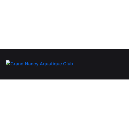
Grand Nancy Aquatique Club
65 rue du colonel Moll
54520 LAXOU
Contact
Vous souhaitez nous contacter ?
contact@grandnancyaquatiqueclub.com