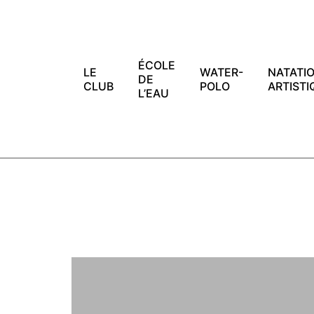
Skip
to
content
ÉCOLE
LE
WATER-
NATATI
DE
CLUB
POLO
ARTISTI
L’EAU