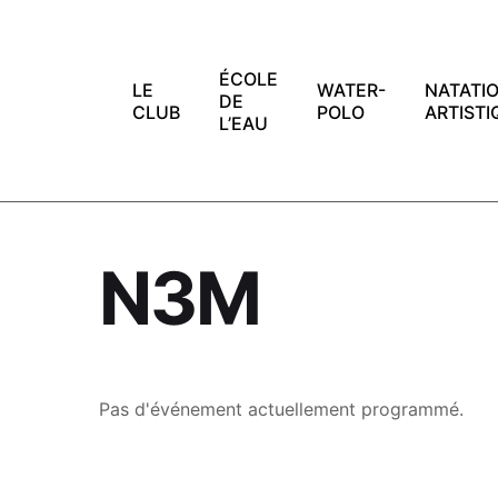
Skip
to
content
ÉCOLE
LE
WATER-
NATATI
DE
CLUB
POLO
ARTISTI
L’EAU
N3M
Pas d'événement actuellement programmé.