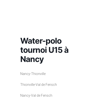
Skip
ÉCOLE
to
LE
WATER-
NATATION
DE
NATATION
INSC
CLUB
POLO
ARTISTIQUE
content
L’EAU
Water-polo
tournoi U15 à
Nancy
Nancy-Thionville
Thionville-Val de Fensch
Nancy-Val de Fensch