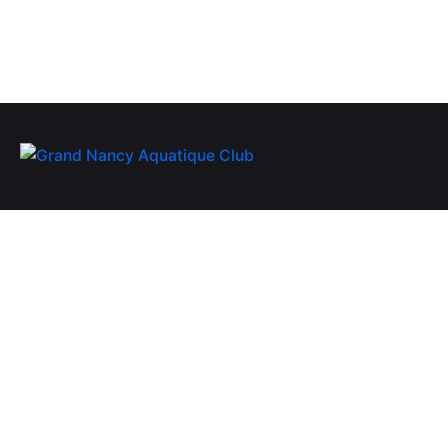
Grand Nancy Aquatique Club
65 rue du colonel Moll
54520 LAXOU
Contact
Vous souhaitez nous contacter ?
contact@grandnancyaquatiqueclub.com