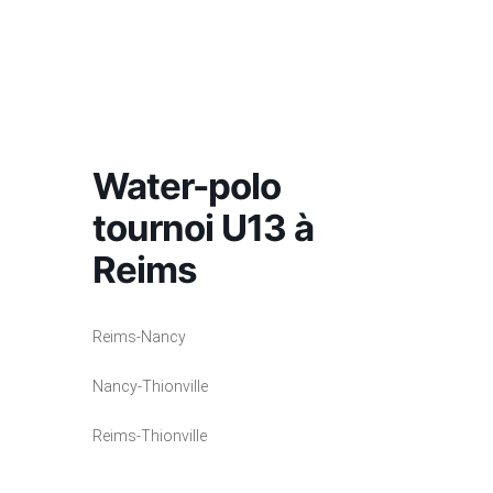
Skip
ÉCOLE
to
LE
WATER-
NATATION
DE
NATATION
INSC
CLUB
POLO
ARTISTIQUE
content
L’EAU
Water-polo
tournoi U13 à
Reims
Reims-Nancy
Nancy-Thionville
Reims-Thionville