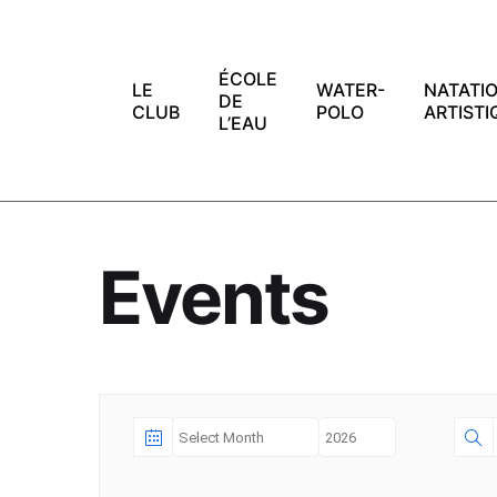
Skip
to
content
ÉCOLE
LE
WATER-
NATATI
DE
CLUB
POLO
ARTISTI
L’EAU
Events