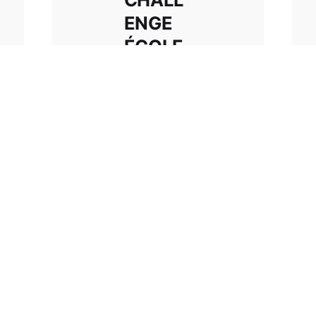
ENGE
ÉCOLE
DE
L'EAU
👉🏻
Dimanche
après midi,
nos petits
nageurs ont
participé au
challenge
école...