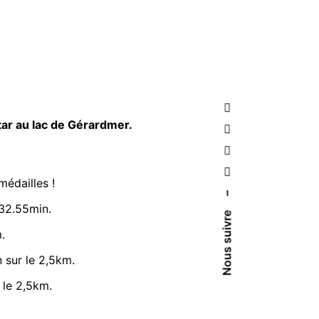
tar au lac de Gérardmer.
édailles !
–
 32.55min.
Nous suivre
.
 sur le 2,5km.
 le 2,5km.