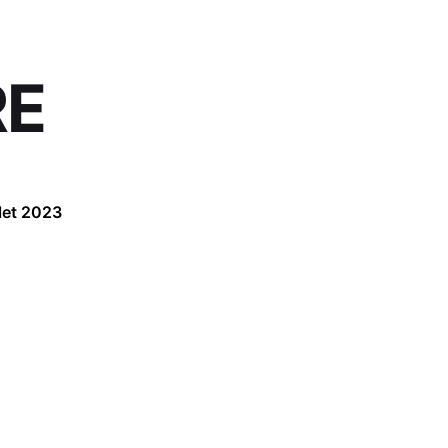
RE
é
llet 2023