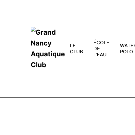
Skip
to
content
ÉCOLE
LE
WATE
DE
CLUB
POLO
L’EAU