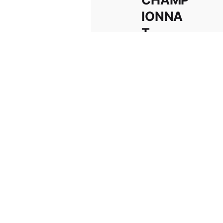
IONNA
T
DÉPAR
TEMEN
TAL
D’ÉTÉ
Ce week-
end nos
nageurs se
sont rendus
à la piscine
de
Laneuveville
...