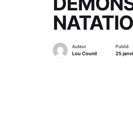
DÉMONS
NATATIO
Auteur
Publié
Lou Counil
25 janv