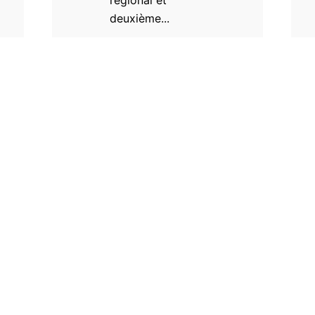
régional et
deuxième...
Grand Nancy Aquatique Club