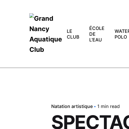
Skip
to
content
ÉCOLE
LE
WATE
DE
CLUB
POLO
L’EAU
Natation artistique
1 min read
SPECTAC